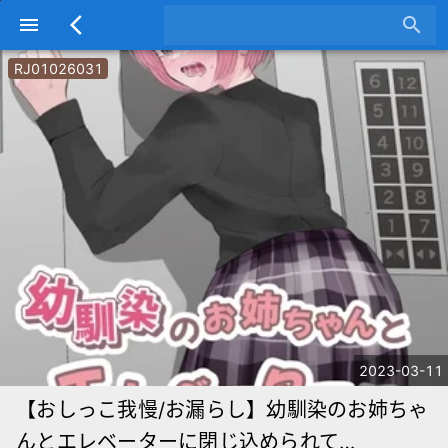
menu
arrow_back_ios
search
RJ01026031
2023-03-11
【おしっこ我慢/お漏らし】幼馴染のお姉ちゃ
んとエレベーターに閉じ込められて…