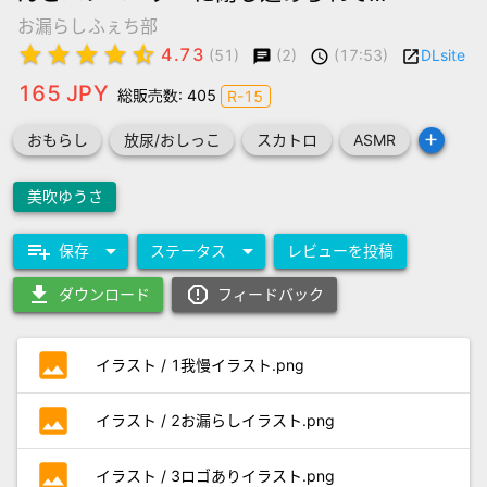
お漏らしふぇち部
star
star
star
star
star_half
4.73
(2)
(17:53)
DLsite
(51)
chat
schedule
launch
165 JPY
総販売数: 405
R-15
add
おもらし
放尿/おしっこ
スカトロ
ASMR
美吹ゆうさ
playlist_add
arrow_drop_down
arrow_drop_down
保存
ステータス
レビューを投稿
download
report_gmailerrorred
ダウンロード
フィードバック
photo
イラスト / 1我慢イラスト.png
photo
イラスト / 2お漏らしイラスト.png
photo
イラスト / 3ロゴありイラスト.png