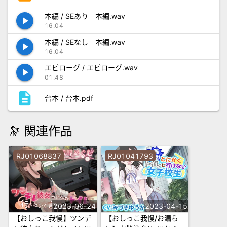
本編 / SEあり 本編.wav
play_arrow
16:04
本編 / SEなし 本編.wav
play_arrow
16:04
エピローグ / エピローグ.wav
play_arrow
01:48
description
台本 / 台本.pdf
🔭 関連作品
RJ01068837
RJ01041793
2023-06-24
2023-04-15
【おしっこ我慢】ツンデ
【おしっこ我慢/お漏ら