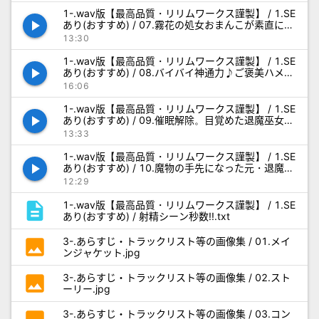
1-.wav版【最高品質・リリムワークス謹製】 / 1.SE
play_arrow
あり(おすすめ) / 07.霧花の処女おまんこが素直にチ
ン媚びできるようにする修行_SE.wav
13:30
1-.wav版【最高品質・リリムワークス謹製】 / 1.SE
play_arrow
あり(おすすめ) / 08.バイバイ神通力♪ご褒美ハメ比
べ中出しエッチ_SE.wav
16:06
1-.wav版【最高品質・リリムワークス謹製】 / 1.SE
play_arrow
あり(おすすめ) / 09.催眠解除。目覚めた退魔巫女が
魔物と戦う実践修行_SE.wav
13:33
1-.wav版【最高品質・リリムワークス謹製】 / 1.SE
play_arrow
あり(おすすめ) / 10.魔物の手先になった元・退魔巫
女の処女アナルWご奉仕_SE.wav
12:29
description
1-.wav版【最高品質・リリムワークス謹製】 / 1.SE
あり(おすすめ) / 射精シーン秒数!!.txt
photo
3-.あらすじ・トラックリスト等の画像集 / 01.メイ
ンジャケット.jpg
photo
3-.あらすじ・トラックリスト等の画像集 / 02.スト
ーリー.jpg
3-.あらすじ・トラックリスト等の画像集 / 03.コン