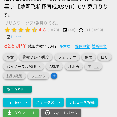
毒♪【萝莉飞机杯育成ASMR】CV:兎月りり
む。
リリムワークス/兎月りりむ。
star
star
star
star
star_half
4.8
(40)
(01:56:59)
(1828)
chat
schedule
DLsite
launch
825 JPY
総販売数: 13642
简体中文
繁體中文
多言語
巫女
複数プレイ/乱交
フェラチオ
催眠
ロリ
バイノーラル/ダミヘ
ASMR
オホ声
アナル
add
貧乳/微乳
ツルペタ
兎月りりむ。
playlist_add
arrow_drop_down
arrow_drop_down
保存
ステータス
レビューを投稿
download
report_gmailerrorred
ダウンロード
フィードバック