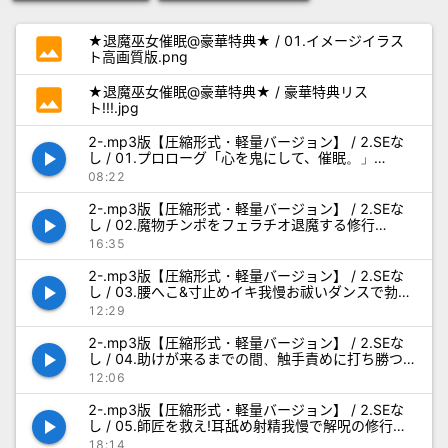
photo
★退魔巫女催眠@豪華特典★ / 01.イメージイラス
ト高画質版.png
photo
★退魔巫女催眠@豪華特典★ / 豪華特典リス
ト!!!.jpg
2-.mp3版【圧縮形式・軽量バージョン】 / 2.SEな
play_arrow
し / 01.プロローグ「心を鬼にして、催眠。」
_NoSE.mp3
08:22
2-.mp3版【圧縮形式・軽量バージョン】 / 2.SEな
play_arrow
し / 02.魔物チンポをフェラチオ退魔する修行
_NoSE.mp3
16:35
2-.mp3版【圧縮形式・軽量バージョン】 / 2.SEな
play_arrow
し / 03.腰へこ&寸止めイキ我慢お祓いダンスで勃起
させる修行_NoSE.mp3
12:29
2-.mp3版【圧縮形式・軽量バージョン】 / 2.SEな
play_arrow
し / 04.助けが来るまでの間、触手責めに打ち勝つ
修行_NoSE.mp3
12:06
2-.mp3版【圧縮形式・軽量バージョン】 / 2.SEな
play_arrow
し / 05.師匠を救え!耳舐め射精我慢で解呪の修行
_NoSE.mp3
18:14