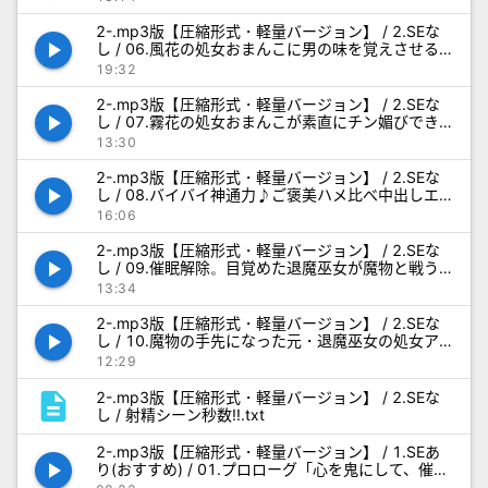
2-.mp3版【圧縮形式・軽量バージョン】 / 2.SEな
play_arrow
し / 06.風花の処女おまんこに男の味を覚えさせる
修行_NoSE.mp3
19:32
2-.mp3版【圧縮形式・軽量バージョン】 / 2.SEな
play_arrow
し / 07.霧花の処女おまんこが素直にチン媚びでき
るようにする修行_NoSE.mp3
13:30
2-.mp3版【圧縮形式・軽量バージョン】 / 2.SEな
play_arrow
し / 08.バイバイ神通力♪ご褒美ハメ比べ中出しエ
ッチ_NoSE.mp3
16:06
2-.mp3版【圧縮形式・軽量バージョン】 / 2.SEな
play_arrow
し / 09.催眠解除。目覚めた退魔巫女が魔物と戦う
実践修行_NoSE.mp3
13:34
2-.mp3版【圧縮形式・軽量バージョン】 / 2.SEな
play_arrow
し / 10.魔物の手先になった元・退魔巫女の処女ア
ナルWご奉仕_NoSE.mp3
12:29
description
2-.mp3版【圧縮形式・軽量バージョン】 / 2.SEな
し / 射精シーン秒数!!.txt
2-.mp3版【圧縮形式・軽量バージョン】 / 1.SEあ
play_arrow
り(おすすめ) / 01.プロローグ「心を鬼にして、催
眠。」_SE.mp3