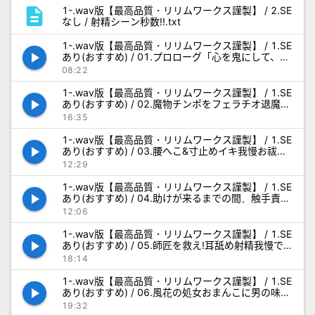
description
1-.wav版【最高品質・リリムワークス謹製】 / 2.SE
なし / 射精シーン秒数!!.txt
1-.wav版【最高品質・リリムワークス謹製】 / 1.SE
play_arrow
あり(おすすめ) / 01.プロローグ「心を鬼にして、催
眠。」_SE.wav
08:22
1-.wav版【最高品質・リリムワークス謹製】 / 1.SE
play_arrow
あり(おすすめ) / 02.魔物チンポをフェラチオ退魔す
る修行_SE.wav
16:35
1-.wav版【最高品質・リリムワークス謹製】 / 1.SE
play_arrow
あり(おすすめ) / 03.腰へこ&寸止めイキ我慢お祓い
ダンスで勃起させる修行_SE.wav
12:29
1-.wav版【最高品質・リリムワークス謹製】 / 1.SE
play_arrow
あり(おすすめ) / 04.助けが来るまでの間、触手責め
に打ち勝つ修行_SE.wav
12:06
1-.wav版【最高品質・リリムワークス謹製】 / 1.SE
play_arrow
あり(おすすめ) / 05.師匠を救え!耳舐め射精我慢で
解呪の修行_SE.wav
18:14
1-.wav版【最高品質・リリムワークス謹製】 / 1.SE
play_arrow
あり(おすすめ) / 06.風花の処女おまんこに男の味を
覚えさせる修行_SE.wav
19:32