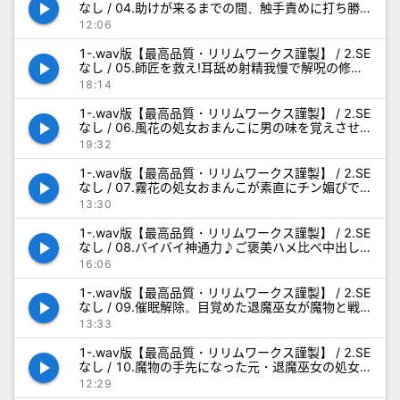
play_arrow
なし / 04.助けが来るまでの間、触手責めに打ち勝
つ修行_NoSE.wav
12:06
1-.wav版【最高品質・リリムワークス謹製】 / 2.SE
play_arrow
なし / 05.師匠を救え!耳舐め射精我慢で解呪の修行
_NoSE.wav
18:14
1-.wav版【最高品質・リリムワークス謹製】 / 2.SE
play_arrow
なし / 06.風花の処女おまんこに男の味を覚えさせ
る修行_NoSE.wav
19:32
1-.wav版【最高品質・リリムワークス謹製】 / 2.SE
play_arrow
なし / 07.霧花の処女おまんこが素直にチン媚びで
きるようにする修行_NoSE.wav
13:30
1-.wav版【最高品質・リリムワークス謹製】 / 2.SE
play_arrow
なし / 08.バイバイ神通力♪ご褒美ハメ比べ中出し
エッチ_NoSE.wav
16:06
1-.wav版【最高品質・リリムワークス謹製】 / 2.SE
play_arrow
なし / 09.催眠解除。目覚めた退魔巫女が魔物と戦
う実践修行_NoSE.wav
13:33
1-.wav版【最高品質・リリムワークス謹製】 / 2.SE
play_arrow
なし / 10.魔物の手先になった元・退魔巫女の処女
アナルWご奉仕_NoSE.wav
12:29