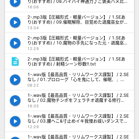
play_arrow
り(おすすめ) / 08.バイバイ神通力♪ご褒美ハメ比べ
中出しエッチ_SE.mp3
16:06
2-.mp3版【圧縮形式・軽量バージョン】 / 1.SEあ
play_arrow
り(おすすめ) / 09.催眠解除。目覚めた退魔巫女が魔
物と戦う実践修行_SE.mp3
13:34
2-.mp3版【圧縮形式・軽量バージョン】 / 1.SEあ
play_arrow
り(おすすめ) / 10.魔物の手先になった元・退魔巫女
の処女アナルWご奉仕_SE.mp3
12:29
description
2-.mp3版【圧縮形式・軽量バージョン】 / 1.SEあ
り(おすすめ) / 射精シーン秒数!!.txt
1-.wav版【最高品質・リリムワークス謹製】 / 2.SE
play_arrow
なし / 01.プロローグ「心を鬼にして、催眠。」
_NoSE.wav
08:22
1-.wav版【最高品質・リリムワークス謹製】 / 2.SE
play_arrow
なし / 02.魔物チンポをフェラチオ退魔する修行
_NoSE.wav
16:35
1-.wav版【最高品質・リリムワークス謹製】 / 2.SE
play_arrow
なし / 03.腰へこ&寸止めイキ我慢お祓いダンスで勃
起させる修行_NoSE.wav
12:29
1-.wav版【最高品質・リリムワークス謹製】 / 2.SE