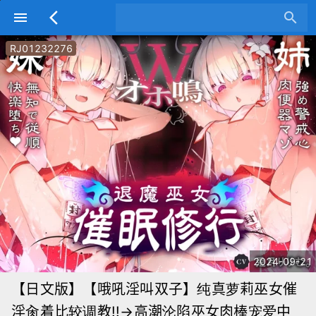
menu
arrow_back_ios
search
RJ01232276
2024-09-21
【日文版】【哦吼淫叫双子】纯真萝莉巫女催
淫肏着比较调教!!→高潮沦陷巫女肉棒宠爱中