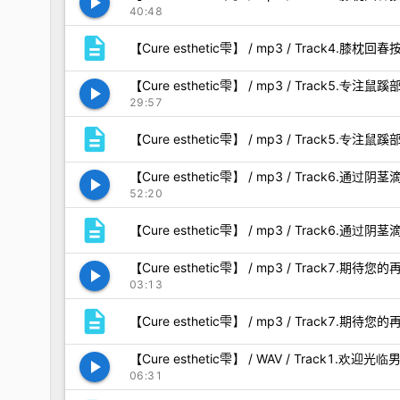
play_arrow
40:48
description
【Cure esthetic雫】 / mp3 / Track4.膝枕回春按
【Cure esthetic雫】 / mp3 / Track5.专
play_arrow
29:57
description
【Cure esthetic雫】 / mp3 / Track5.专注
【Cure esthetic雫】 / mp3 / Track6.
play_arrow
52:20
description
【Cure esthetic雫】 / mp3 / Track6.通
【Cure esthetic雫】 / mp3 / Track7.期待
play_arrow
03:13
description
【Cure esthetic雫】 / mp3 / Track7.期待您的
【Cure esthetic雫】 / WAV / Track1.
play_arrow
06:31