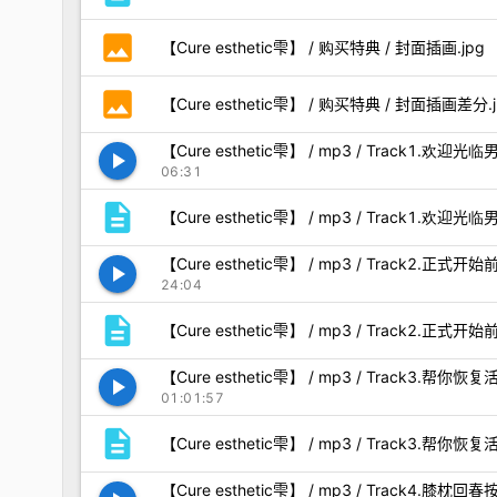
photo
【Cure esthetic雫】 / 购买特典 / 封面插画.jpg
photo
【Cure esthetic雫】 / 购买特典 / 封面插画差分.j
【Cure esthetic雫】 / mp3 / Track1.
play_arrow
06:31
description
【Cure esthetic雫】 / mp3 / Track1.欢
【Cure esthetic雫】 / mp3 / Track2.正式
play_arrow
24:04
description
【Cure esthetic雫】 / mp3 / Track2.正式开
【Cure esthetic雫】 / mp3 / Track3.帮
play_arrow
01:01:57
description
【Cure esthetic雫】 / mp3 / Track3.帮你
【Cure esthetic雫】 / mp3 / Track4.膝枕回春