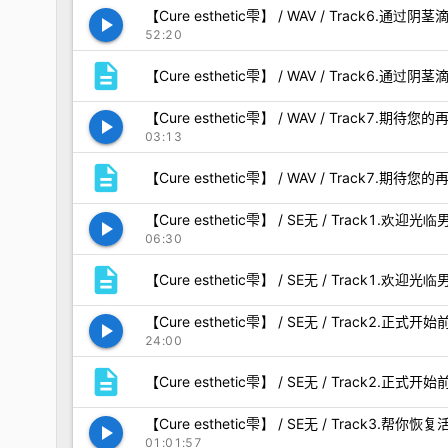
【Cure esthetic雫】 / WAV / Track6.
play_arrow
52:20
description
【Cure esthetic雫】 / WAV / Track6.通
【Cure esthetic雫】 / WAV / Track7.期待您
play_arrow
03:13
description
【Cure esthetic雫】 / WAV / Track7.期待您的
【Cure esthetic雫】 / SE无 / Track1.
play_arrow
06:30
description
【Cure esthetic雫】 / SE无 / Track1.欢
【Cure esthetic雫】 / SE无 / Track2.正
play_arrow
24:00
description
【Cure esthetic雫】 / SE无 / Track2.正式
【Cure esthetic雫】 / SE无 / Track3.帮
play_arrow
01:01:57