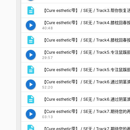
description
【Cure esthetic雫】 / SE无 / Track3.帮你
【Cure esthetic雫】 / SE无 / Track4.膝枕回
play_arrow
40:48
description
【Cure esthetic雫】 / SE无 / Track4.膝枕回春
【Cure esthetic雫】 / SE无 / Track5.专
play_arrow
29:57
description
【Cure esthetic雫】 / SE无 / Track5.专注
【Cure esthetic雫】 / SE无 / Track6.
play_arrow
52:20
description
【Cure esthetic雫】 / SE无 / Track6.通
【Cure esthetic雫】 / SE无 / Track7.期待
play_arrow
03:13
description
【Cure esthetic雫】 / SE无 / Track7.期待您