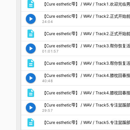
description
【Cure esthetic雫】 / WAV / Track1.欢
【Cure esthetic雫】 / WAV / Track2.正式
play_arrow
24:04
description
【Cure esthetic雫】 / WAV / Track2.正式开
【Cure esthetic雫】 / WAV / Track3.帮
play_arrow
01:01:57
description
【Cure esthetic雫】 / WAV / Track3.帮你恢
【Cure esthetic雫】 / WAV / Track4.膝枕回春
play_arrow
40:48
description
【Cure esthetic雫】 / WAV / Track4.膝枕回春按
【Cure esthetic雫】 / WAV / Track5.专
play_arrow
29:57
description
【Cure esthetic雫】 / WAV / Track5.专注