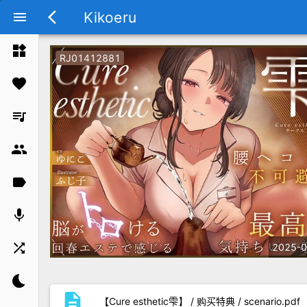
Kikoeru
menu
arrow_back_ios
widgets
RJ01412881
favorite
queue_music
group
label
mic
shuffle
2025-0
bedtime
description
【Cure esthetic雫】 / 购买特典 / scenario.pdf