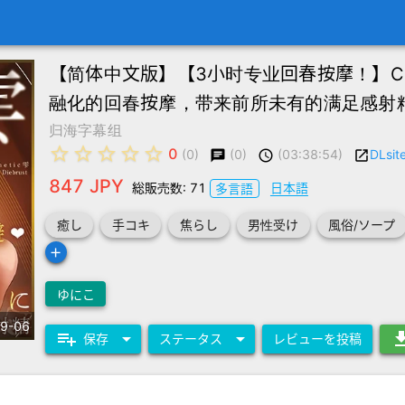
【简体中文版】【3小时专业回春按摩！】Cur
融化的回春按摩，带来前所未有的满足感射
归海字幕组
star_border
star_border
star_border
star_border
star_border
0
(0)
(03:38:54)
DLsit
(0)
chat
schedule
launch
847 JPY
総販売数: 71
日本語
多言語
癒し
手コキ
焦らし
男性受け
風俗/ソープ
add
ゆにこ
9-06
playlist_add
arrow_drop_down
arrow_drop_down
downl
保存
ステータス
レビューを投稿