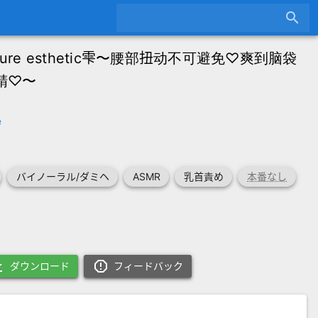
search
e esthetic雫〜腰部扭动不可避免♡爽到脑袋
精♡〜
e
バイノーラル/ダミヘ
ASMR
乳首責め
本番なし
oad
report_gmailerrorred
ダウンロード
フィードバック