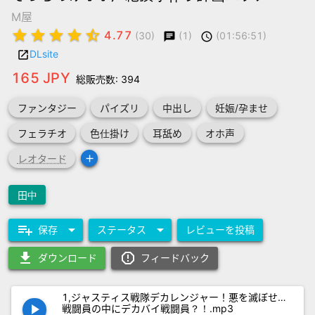
M屋
star
star
star
star
star_half
4.77
(1)
(01:56:51)
(30)
chat
schedule
DLsite
launch
165 JPY
総販売数: 394
ファンタジー
パイズリ
中出し
妊娠/孕ませ
フェラチオ
色仕掛け
耳舐め
オホ声
add
レオタード
田中
playlist_add
arrow_drop_down
arrow_drop_down
保存
ステータス
レビューを投稿
download
report_gmailerrorred
ダウンロード
フィードバック
1,ジャスティス戦隊デカレンジャー！悪を滅ぼせ…
play_arrow
戦闘員の中にデカバイ戦闘員？！.mp3