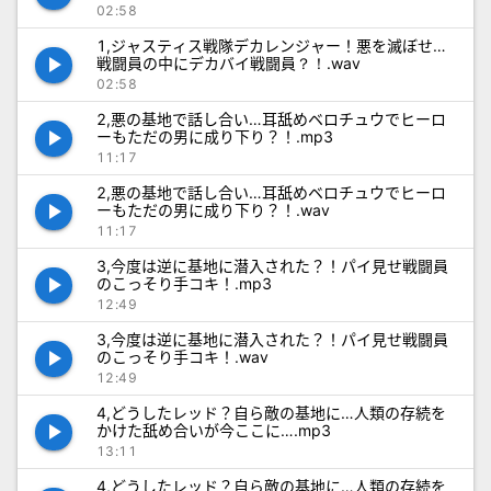
02:58
1,ジャスティス戦隊デカレンジャー！悪を滅ぼせ…
play_arrow
戦闘員の中にデカバイ戦闘員？！.wav
02:58
2,悪の基地で話し合い…耳舐めベロチュウでヒーロ
play_arrow
ーもただの男に成り下り？！.mp3
11:17
2,悪の基地で話し合い…耳舐めベロチュウでヒーロ
play_arrow
ーもただの男に成り下り？！.wav
11:17
3,今度は逆に基地に潜入された？！パイ見せ戦闘員
play_arrow
のこっそり手コキ！.mp3
12:49
3,今度は逆に基地に潜入された？！パイ見せ戦闘員
play_arrow
のこっそり手コキ！.wav
12:49
4,どうしたレッド？自ら敵の基地に…人類の存続を
play_arrow
かけた舐め合いが今ここに….mp3
13:11
4,どうしたレッド？自ら敵の基地に…人類の存続を