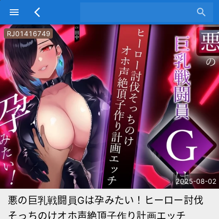
menu
arrow_back_ios
search
RJ01416749
2025-08-02
悪の巨乳戦闘員Gは孕みたい！ヒーロー討伐
そっちのけオホ声絶頂子作り計画エッチ