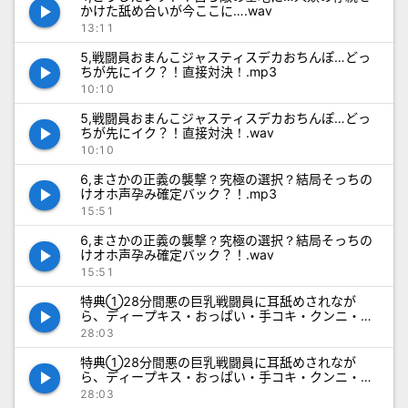
play_arrow
かけた舐め合いが今ここに….wav
13:11
5,戦闘員おまんこジャスティスデカおちんぽ…どっ
play_arrow
ちが先にイク？！直接対決！.mp3
10:10
5,戦闘員おまんこジャスティスデカおちんぽ…どっ
play_arrow
ちが先にイク？！直接対決！.wav
10:10
6,まさかの正義の襲撃？究極の選択？結局そっちの
play_arrow
けオホ声孕み確定バック？！.mp3
15:51
6,まさかの正義の襲撃？究極の選択？結局そっちの
play_arrow
けオホ声孕み確定バック？！.wav
15:51
特典①28分間悪の巨乳戦闘員に耳舐めされなが
play_arrow
ら、ディープキス・おっぱい・手コキ・クンニ・フ
ェラでイかされる音声.mp3
28:03
特典①28分間悪の巨乳戦闘員に耳舐めされなが
play_arrow
ら、ディープキス・おっぱい・手コキ・クンニ・フ
ェラでイかされる音声.wav
28:03