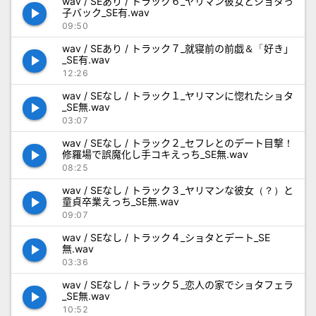
wav / SEあり / トラック６_ヤリマン彼女とショタっ
play_arrow
子バック_SE有.wav
09:50
wav / SEあり / トラック７_就寝前の前戯＆「好き」
play_arrow
_SE有.wav
12:26
wav / SEなし / トラック１_ヤリマンに惚れたショタ
play_arrow
_SE無.wav
03:07
wav / SEなし / トラック２_セフレとのデート目撃！
play_arrow
修羅場で誤魔化し手コキえっち_SE無.wav
08:25
wav / SEなし / トラック３_ヤリマンな彼女（？）と
play_arrow
童貞卒業えっち_SE無.wav
09:07
wav / SEなし / トラック４_ショタとデート_SE
play_arrow
無.wav
03:36
wav / SEなし / トラック５_恋人の家でショタフェラ
play_arrow
_SE無.wav
10:52