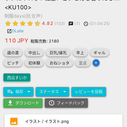
<KU100>
制服days(旧:甘声)
star
star
star
star
star_half
4.82
(1)
(01:04:25)
(103)
chat
schedule
DLsite
launch
110 JPY
総販売数: 2180
歳の差
中出し
巨乳/爆乳
年上
ギャル
add
ビッチ
初体験
おねショタ
童貞
西瓜すいか
playlist_add
arrow_drop_down
arrow_drop_down
保存
ステータス
レビューを投稿
download
report_gmailerrorred
ダウンロード
フィードバック
photo
イラスト / イラスト.png