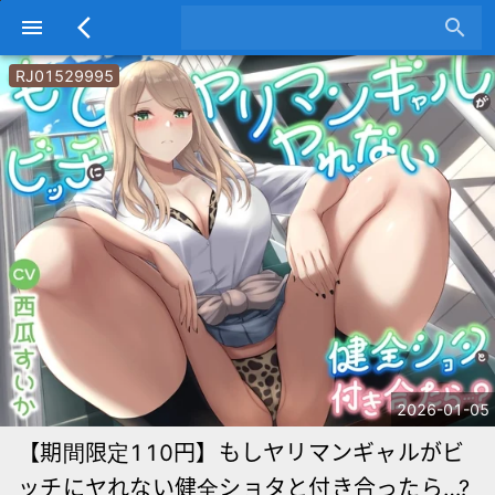
menu
arrow_back_ios
search
RJ01529995
2026-01-05
【期間限定110円】もしヤリマンギャルがビ
ッチにヤれない健全ショタと付き合ったら…?