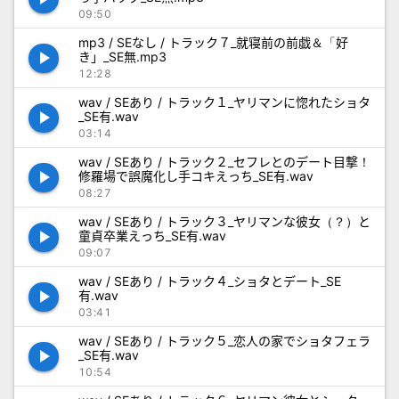
09:50
mp3 / SEなし / トラック７_就寝前の前戯＆「好
play_arrow
き」_SE無.mp3
12:28
wav / SEあり / トラック１_ヤリマンに惚れたショタ
play_arrow
_SE有.wav
03:14
wav / SEあり / トラック２_セフレとのデート目撃！
play_arrow
修羅場で誤魔化し手コキえっち_SE有.wav
08:27
wav / SEあり / トラック３_ヤリマンな彼女（？）と
play_arrow
童貞卒業えっち_SE有.wav
09:07
wav / SEあり / トラック４_ショタとデート_SE
play_arrow
有.wav
03:41
wav / SEあり / トラック５_恋人の家でショタフェラ
play_arrow
_SE有.wav
10:54