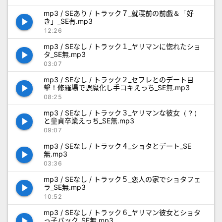
mp3 / SEあり / トラック７_就寝前の前戯＆「好
play_arrow
き」_SE有.mp3
12:26
mp3 / SEなし / トラック１_ヤリマンに惚れたショ
play_arrow
タ_SE無.mp3
03:07
mp3 / SEなし / トラック２_セフレとのデート目
play_arrow
撃！修羅場で誤魔化し手コキえっち_SE無.mp3
08:25
mp3 / SEなし / トラック３_ヤリマンな彼女（？）
play_arrow
と童貞卒業えっち_SE無.mp3
09:07
mp3 / SEなし / トラック４_ショタとデート_SE
play_arrow
無.mp3
03:36
mp3 / SEなし / トラック５_恋人の家でショタフェ
play_arrow
ラ_SE無.mp3
10:52
mp3 / SEなし / トラック６_ヤリマン彼女とショタ
play_arrow
っ子バック_SE無.mp3