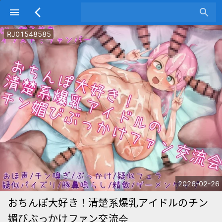
menu
arrow_back_ios
search
RJ01548585
2026-02-26
おちんぽ大好き！清楚系爆乳アイドルのチン
媚びぶっかけファン交流会