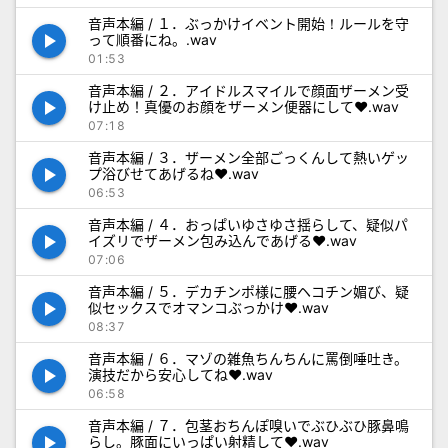
音声本編 / １．ぶっかけイベント開始！ルールを守
play_arrow
って順番にね。.wav
01:53
音声本編 / ２．アイドルスマイルで顔面ザーメン受
play_arrow
け止め！真優のお顔をザーメン便器にして♥.wav
07:18
音声本編 / ３．ザーメン全部ごっくんして熱いゲッ
play_arrow
プ浴びせてあげるね♥.wav
06:53
音声本編 / ４．おっぱいゆさゆさ揺らして、疑似パ
play_arrow
イズリでザーメン包み込んであげる♥.wav
07:06
音声本編 / ５．デカチンポ様に腰ヘコチン媚び、疑
play_arrow
似セックスでオマンコぶっかけ♥.wav
08:37
音声本編 / ６．マゾの雑魚ちんちんに罵倒唾吐き。
play_arrow
演技だから安心してね♥.wav
06:58
音声本編 / ７．包茎おちんぽ嗅いでぶひぶひ豚鼻鳴
play_arrow
らし。豚面にいっぱい射精して♥.wav