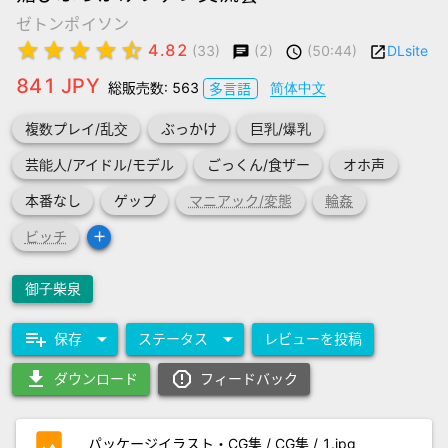
ゼトンポイソン
star
star
star
star
star_half
4.82
(2)
(50:44)
DLsite
(33)
chat
schedule
launch
841 JPY
総販売数: 563
简体中文
多言語
複数プレイ/乱交
ぶっかけ
巨乳/爆乳
芸能人/アイドル/モデル
ごっくん/食ザー
オホ声
本番なし
ゲップ
マニアック/変態
輪姦
add
ビッチ
御子柴泉
playlist_add
arrow_drop_down
arrow_drop_down
保存
ステータス
レビューを投稿
download
report_gmailerrorred
ダウンロード
フィードバック
photo
パッケージイラスト・CG集 / CG集 / 1.jpg