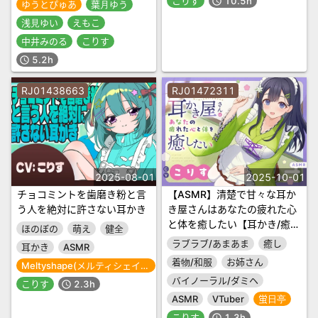
こりす
10.5h
schedule
ゆうとぴゅあ
葉月ゆう
浅見ゆい
えもこ
中井みのる
こりす
5.2h
schedule
RJ01438663
RJ01472311
2025-08-01
2025-10-01
チョコミントを歯磨き粉と言
【ASMR】清楚で甘々な耳か
う人を絶対に許さない耳かき
き屋さんはあなたの疲れた心
と体を癒したい【耳かき/癒
ほのぼの
萌え
健全
し/バイノーラル】
ラブラブ/あまあま
癒し
耳かき
ASMR
着物/和服
お姉さん
Meltyshape(メルティシェイプ)
バイノーラル/ダミヘ
こりす
2.3h
schedule
ASMR
VTuber
蛍日亭
こりす
1.3h
schedule