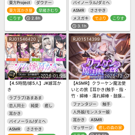
東方Project
ダウナー
バイノーラル/ダミヘ
東方耳かき屋
早緒きむり
ASMR
ささやき
こりす
2.8h
メスガキ
でぶり
こりす
schedule
3.1h
schedule
RJ01546420
RJ01514399
2026-01-25
2025-12-07
【4.5時間/嫁5人】JK嫁耳か
【ASMR】クラーケン魔法使
き
いとの旅【耳かき(触手・指・
竹・綿棒・濡れ綿棒・鼓膜刺
ラブラブ/あまあま
激)/耳マッサージ/シャンプー/
ファンタジー
触手
恋人同士
純愛
癒し
バブルタイマー/心音/声:こり
人外娘/モンスター娘
耳かき
す】
耳かき
ASMR
バイノーラル/ダミヘ
マッサージ
癒しの森の家
ASMR
ささやき