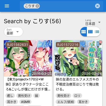
menu
cancel
cancel
こりす
Search by
こりす
(56)
Lang
arrow_drop_down
日本語
Sort
arrow_drop_down
view_module
view_column
list
最新
RJ01562631
RJ01572216
2026-03-05
2026-02-24
【東方project×170分×W
妹の友達のエルフメスガキの
妹】訳ありダウナー少女ここ
不眠症治療耳ほじりで俺は敗
ろ&こいしが僕にだけガチ懐
ける。
きしてハーレムご奉仕に至る
癒し
男性受け
妹
男性受け
ロリ
まで！✅アラームセット・特
耳かき
ASMR
エルフ/妖精
耳かき
典画像付き✅