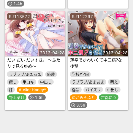
1.4h
schedule
RJ113572
RJ112297
2013-04-28
2013-04-28
だい だい だいすき。 ～ふた
薄幸でかわいくて中二病?な
りで見るゆめ～
後輩
ラブラブ/あまあま
純愛
学校/学園
癒し
手コキ
中出し
ラブラブ/あまあま
萌え
妹
Atelier Honey*
淫語
パイズリ
中出し
野上菜月
1.5h
めがみそふと
古都にう
schedule
3.5h
schedule