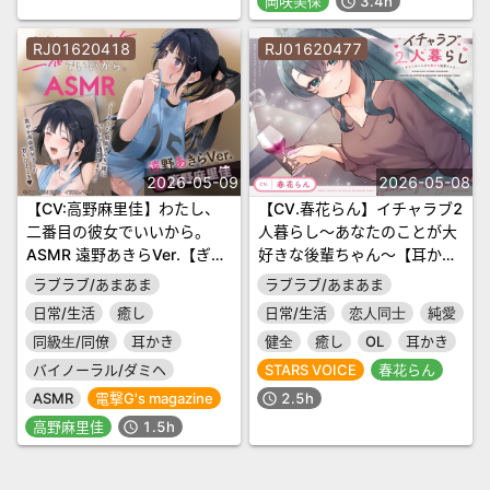
岡咲美保
3.4h
schedule
RJ01620418
RJ01620477
2026-05-09
2026-05-08
【CV:高野麻里佳】わたし、
【CV.春花らん】イチャラブ2
二番目の彼女でいいから。
人暮らし～あなたのことが大
ASMR 遠野あきらVer.【ぎゅ
好きな後輩ちゃん～【耳かき/
うぎゅうストレッチ/嵐電
お料理/読み聞かせ/お風呂/宅
ラブラブ/あまあま
ラブラブ/あまあま
ASMR/たましゃも耳かき/好
飲み添い寝】
日常/生活
癒し
日常/生活
恋人同士
純愛
き好き添い寝】
同級生/同僚
耳かき
健全
癒し
OL
耳かき
バイノーラル/ダミヘ
STARS VOICE
春花らん
ASMR
電撃G's magazine
2.5h
schedule
高野麻里佳
1.5h
schedule