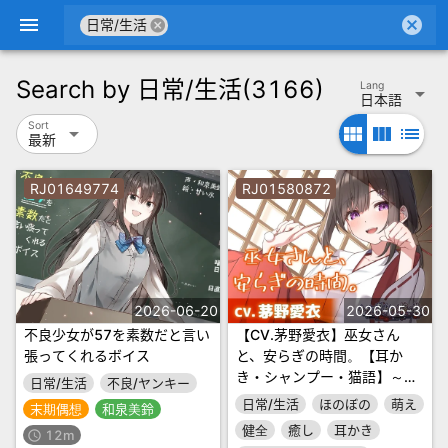
menu
cancel
cancel
日常/生活
Search by
日常/生活
(3166)
Lang
arrow_drop_down
日本語
Sort
arrow_drop_down
view_module
view_column
list
最新
RJ01649774
RJ01580872
2026-06-20
2026-05-30
不良少女が57を素数だと言い
【CV.茅野愛衣】巫女さん
張ってくれるボイス
と、安らぎの時間。【耳か
き・シャンプー・猫語】～
日常/生活
不良/ヤンキー
『やがて散りゆく鏡の花へ』
日常/生活
ほのぼの
萌え
末期偶想
和泉美鈴
ASMR吉積舞編2～
健全
癒し
耳かき
12m
schedule