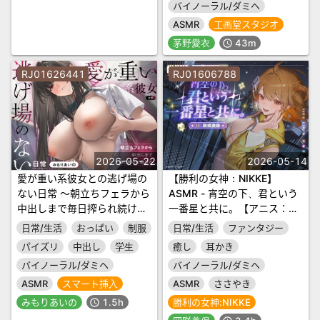
バイノーラル/ダミヘ
ASMR
工画堂スタジオ
茅野愛衣
43m
schedule
RJ01626441
RJ01606788
2026-05-22
2026-05-14
愛が重い系彼女との逃げ場の
【勝利の女神：NIKKE】
ない日常 〜朝立ちフェラから
ASMR - 宵空の下、君という
中出しまで毎日搾られ続け
一番星と共に。【アニス：ス
る〜
ター】
日常/生活
おっぱい
制服
日常/生活
ファンタジー
パイズリ
中出し
学生
癒し
耳かき
バイノーラル/ダミヘ
バイノーラル/ダミヘ
ASMR
スマート挿入
ASMR
ささやき
みもりあいの
1.5h
勝利の女神:NIKKE
schedule