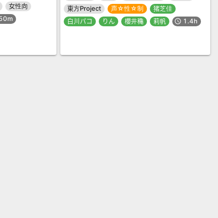
女性向
東方Project
声☆性☆制
猪芝佳
50m
白川パコ
りん
櫻井穐
莉帆
1.4h
schedule