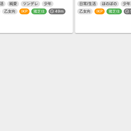
生活
純愛
ツンデレ
少年
日常/生活
ほのぼの
少年
乙女向
IKP
猪芝佳
49m
乙女向
IKP
猪芝佳
schedule
schedule