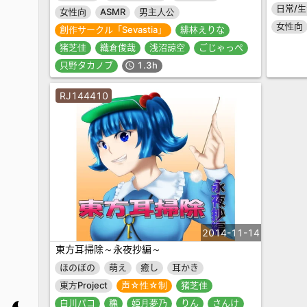
日常/
女性向
ASMR
男主人公
女性向
創作サークル「Sevastia」
緋林えりな
猪芝佳
織倉俊哉
浅沼諒空
ごじゃっぺ
只野タカノブ
1.3h
schedule
RJ144410
2014-11-14
東方耳掃除～永夜抄編～
ほのぼの
萌え
癒し
耳かき
東方Project
声☆性☆制
猪芝佳
白川パコ
穐
姫月夢乃
りん
さんけ