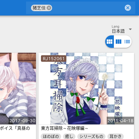
cancel
cancel
猪芝佳
Lang
arrow_drop_down
日本語
view_module
view_column
list
RJ152061
2017-09-30
2015-04-18
ボイス「真昼の
東方耳掃除～花映塚編～
ほのぼの
癒し
シリーズもの
耳かき