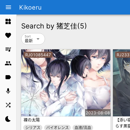
Kikoeru
menu
widgets
Search by
猪芝佳
(5)
favorite
Sort
arrow_drop_down
最新
queue_music
RJ01085447
RJ233
group
label
mic
shuffle
2023-08-08
bedtime
裸の太陽
【添い
らす黒
シリアス
バイオレンス
血液/流血