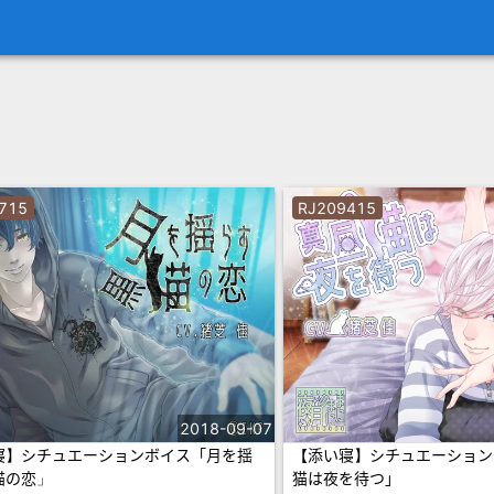
715
RJ209415
2018-09-07
寝】シチュエーションボイス「月を揺
【添い寝】シチュエーション
猫の恋」
猫は夜を待つ」