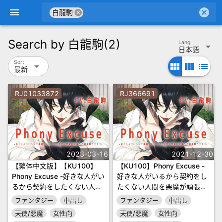
menu
cancel
cancel
白龍駒
Search by
白龍駒
(2)
Lang
arrow_drop_down
日本語
Sort
arrow_drop_down
view_module
view_column
list
最新
RJ01033872
RJ366691
2023-03-16
2021-12-30
【繁体中文版】【KU100】
【KU100】Phony Excuse -
Phony Excuse -好きな人がい
好きな人がいるから契約をし
るから契約をしたくない人間
たくない人間を悪魔が頑張っ
を悪魔が頑張って快楽堕ちさ
て快楽堕ちさせる-
ファンタジー
中出し
ファンタジー
中出し
せる-
天使/悪魔
女性向
天使/悪魔
女性向