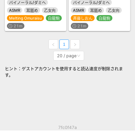
バイノーラル/ダミヘ
バイノーラル/ダミヘ
ASMR
耳舐め
乙女向
ASMR
耳舐め
乙女向
Melting Omuraisu
白龍駒
斉藤しおん
白龍駒
21m
21m
schedule
schedule
1
20 / page
ヒント：ゲストアカウントを使用すると読込速度が制限されま
す。
7fc0f47a