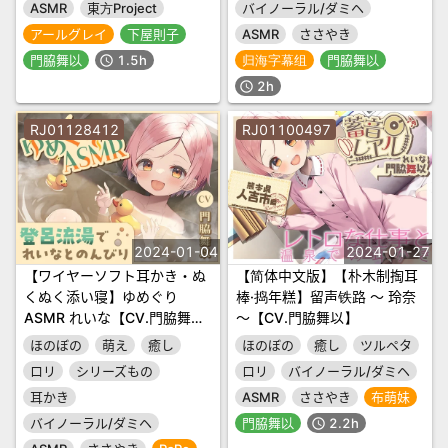
ASMR
東方Project
バイノーラル/ダミヘ
アールグレイ
下屋則子
ASMR
ささやき
門脇舞以
1.5h
归海字幕组
門脇舞以
schedule
2h
schedule
RJ01128412
RJ01100497
2024-01-04
2024-01-27
【ワイヤーソフト耳かき・ぬ
【简体中文版】【朴木制掏耳
くぬく添い寝】ゆめぐり
棒·捣年糕】留声铁路 ～ 玲奈
ASMR れいな【CV.門脇舞
～【CV.門脇舞以】
以】
ほのぼの
萌え
癒し
ほのぼの
癒し
ツルペタ
ロリ
シリーズもの
ロリ
バイノーラル/ダミヘ
耳かき
ASMR
ささやき
布萌妹
バイノーラル/ダミヘ
門脇舞以
2.2h
schedule