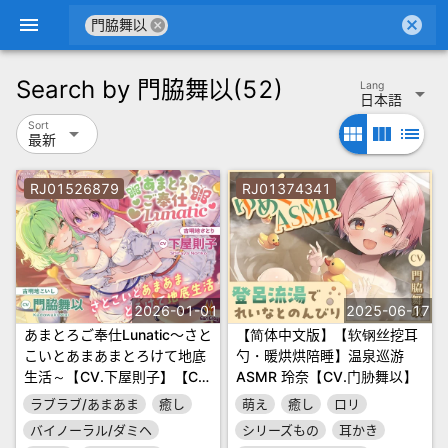
menu
cancel
cancel
門脇舞以
Search by
門脇舞以
(52)
Lang
arrow_drop_down
日本語
Sort
arrow_drop_down
view_module
view_column
list
最新
RJ01526879
RJ01374341
2026-01-01
2025-06-17
あまとろご奉仕Lunatic～さと
【简体中文版】【软钢丝挖耳
こいとあまあまとろけて地底
勺・暖烘烘陪睡】温泉巡游
生活～【CV.下屋則子】【CV.
ASMR 玲奈【CV.门胁舞以】
門脇舞以】
ラブラブ/あまあま
癒し
萌え
癒し
ロリ
バイノーラル/ダミヘ
シリーズもの
耳かき