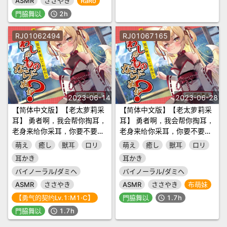
ASMR
ささやき
RaRo
門脇舞以
2h
schedule
RJ01062494
RJ01067165
2023-06-14
2023-06-28
【简体中文版】【老太萝莉采
【简体中文版】【老太萝莉采
耳】 勇者啊，我会帮你掏耳，
耳】 勇者啊，我会帮你掏耳，
老身来给你采耳，你要不要成
老身来给你采耳，你要不要成
为老身的东西啊？～老太萝莉
为老身的东西啊？～老太萝莉
萌え
癒し
獣耳
ロリ
萌え
癒し
獣耳
ロリ
狐狸魔王·凛音～【CV.门脇舞
狐狸魔王·凛音～【CV.门脇舞
耳かき
耳かき
以】
以】
バイノーラル/ダミヘ
バイノーラル/ダミヘ
ASMR
ささやき
ASMR
ささやき
布萌妹
【勇气的契约Lv.1:M1·C】
門脇舞以
1.7h
schedule
門脇舞以
1.7h
schedule