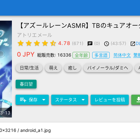
【アズールレーンASMR】TBのキュアオー
アトリエメール
star
star
star
star
star_half
4.78
(0)
(43:57)
DL
(671)
chat
schedule
launch
0 JPY
総販売数: 16336
简体中文
繁
全年齢
多言語
日常/生活
萌え
癒し
バイノーラル/ダミヘ
春日望
playlist_add
arrow_drop_down
arrow_drop_down
downl
保存
ステータス
レビューを投稿
3-13
216 / android_a1.jpg