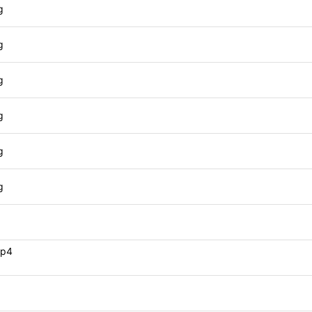
g
g
g
g
g
g
p4