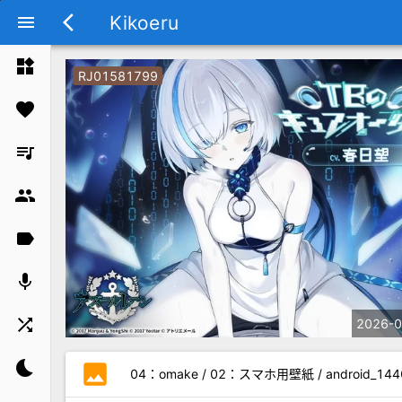
Kikoeru
menu
arrow_back_ios
widgets
RJ01581799
favorite
queue_music
group
label
mic
shuffle
2026-0
bedtime
photo
04：omake / 02：スマホ用壁紙 / android_1440x3