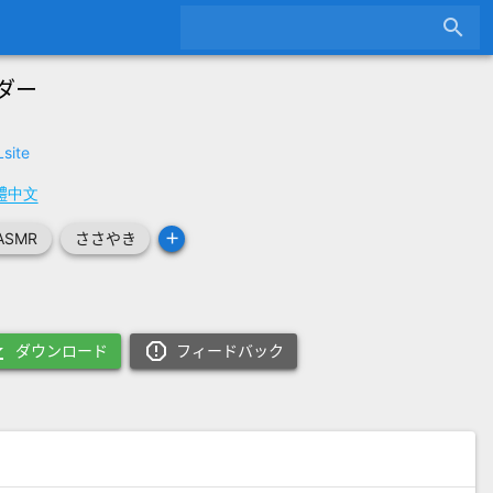
search
ダー
site
體中文
add
ASMR
ささやき
oad
report_gmailerrorred
ダウンロード
フィードバック