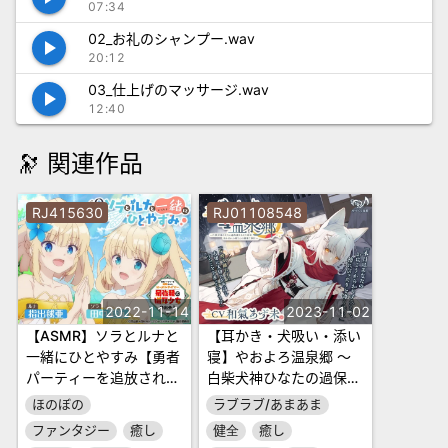
07:34
02_お礼のシャンプー.wav
play_arrow
20:12
03_仕上げのマッサージ.wav
play_arrow
12:40
🔭 関連作品
RJ415630
RJ01108548
2022-11-14
2023-11-02
【ASMR】ソラとルナと
【耳かき・犬吸い・添い
一緒にひとやすみ【勇者
寝】やおよろ温泉郷 ～
パーティーを追放された
白柴犬神ひなたの過保護
ビーストテイマー、最強
なあなた専用ぽかぽかお
ほのぼの
ラブラブ/あまあま
種の猫耳少女と出会う】
姉さんの溺愛ご奉仕～
ファンタジー
癒し
健全
癒し
【CV.和氣あず未】