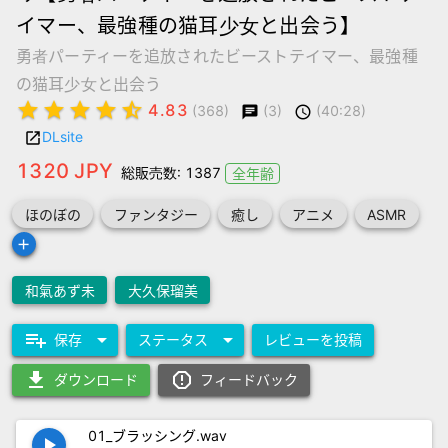
イマー、最強種の猫耳少女と出会う】
勇者パーティーを追放されたビーストテイマー、最強種
の猫耳少女と出会う
star
star
star
star
star_half
4.83
(3)
(40:28)
(368)
chat
schedule
DLsite
launch
1320 JPY
総販売数: 1387
全年齢
ほのぼの
ファンタジー
癒し
アニメ
ASMR
add
和氣あず未
大久保瑠美
playlist_add
arrow_drop_down
arrow_drop_down
保存
ステータス
レビューを投稿
download
report_gmailerrorred
ダウンロード
フィードバック
01_ブラッシング.wav
play_arrow