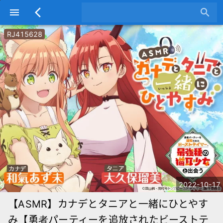
menu
arrow_back_ios
search
RJ415628
2022-10-17
【ASMR】カナデとタニアと一緒にひとやす
み【勇者パーティーを追放されたビーストテ