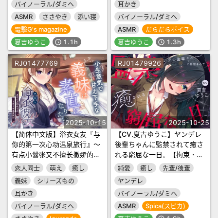
バイノーラル/ダミヘ
耳かき
ASMR
ささやき
添い寝
バイノーラル/ダミヘ
電撃G's magazine
ASMR
だらだらボイス
夏吉ゆうこ
1.1h
夏吉ゆうこ
1.3h
schedule
schedule
RJ01477769
RJ01479926
2025-10-15
2025-10-25
【简体中文版】浴衣女友『与
【CV.夏吉ゆうこ】ヤンデレ
你的第一次心动温泉旅行』～
後輩ちゃんに監禁されて癒さ
有点小嚣张又不擅长撒娇的义
れる窮屈な一日。【拘束・髪
妹想要变得坦率✨～【声优：
を切る音・耳かき・吐息・寝
恋人同士
萌え
癒し
純愛
癒し
先輩/後輩
夏吉优子】
息】
義妹
シリーズもの
ヤンデレ
耳かき
バイノーラル/ダミヘ
バイノーラル/ダミヘ
ASMR
Spica(スピカ)