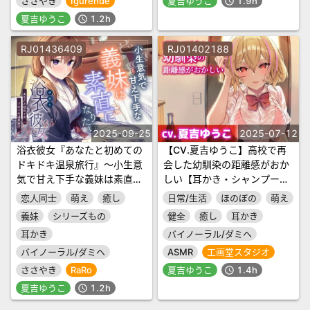
ささやき
Igurende
夏吉ゆうこ
1.9h
schedule
夏吉ゆうこ
1.2h
schedule
RJ01436409
RJ01402188
2025-09-25
2025-07-12
浴衣彼女『あなたと初めての
【CV.夏吉ゆうこ】高校で再
ドキドキ温泉旅行』～小生意
会した幼馴染の距離感がおか
気で甘え下手な義妹は素直に
しい【耳かき・シャンプー・
なりたい✨～【CV.夏吉ゆう
添い寝】
恋人同士
萌え
癒し
日常/生活
ほのぼの
萌え
こ】
義妹
シリーズもの
健全
癒し
耳かき
耳かき
バイノーラル/ダミヘ
バイノーラル/ダミヘ
ASMR
工画堂スタジオ
ささやき
RaRo
夏吉ゆうこ
1.4h
schedule
夏吉ゆうこ
1.2h
schedule