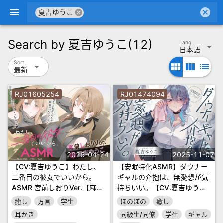
menu
cancel
cancel
夏吉ゆうこ
Search by
夏吉ゆうこ
(12)
Lang
arrow_drop_down
日本語
Sort
arrow_drop_down
view_module
view_column
list
最新
RJ01605254
RJ01474094
2026-04-24
2025-11-07
【CV:夏吉ゆうこ】わたし、
【安眠特化ASMR】ダウナー
二番目の彼女でいいから。
ギャルの介抱は、無愛想が気
ASMR 宮前しおりVer.【麻雀
持ちいい。【CV.夏吉ゆう
ASMR/耳元めんたいこ/ふう
こ】
癒し
方言
学生
ほのぼの
癒し
ふう耳かき/友だち添い寝】
耳かき
同級生/同僚
学生
ギャル